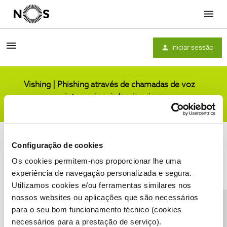
Menu
Iniciar sessão
Vishing | Phishing através de chamadas de voz
internacionais/nacionais
Comunidade
Configuração de cookies
Os cookies permitem-nos proporcionar lhe uma
experiência de navegação personalizada e segura.
Utilizamos cookies e/ou ferramentas similares nos
Condições do Fórum NOS
Accessibility statement
nossos websites ou aplicações que são necessários
para o seu bom funcionamento técnico (cookies
necessários para a prestação de serviço).