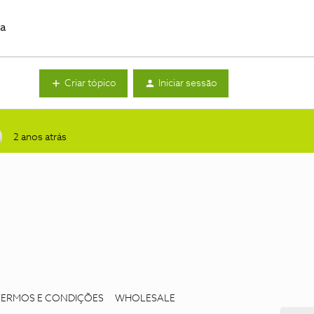
da
Criar tópico
Iniciar sessão
2 anos atrás
TERMOS E CONDIÇÕES
WHOLESALE