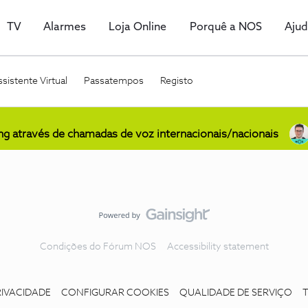
TV
Alarmes
Loja Online
Porquê a NOS
Aju
sistente Virtual
Passatempos
Registo
ing através de chamadas de voz internacionais/nacionais
Condições do Fórum NOS
Accessibility statement
RIVACIDADE
CONFIGURAR COOKIES
QUALIDADE DE SERVIÇO