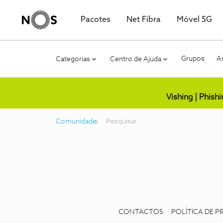
Pacotes
Net Fibra
Móvel 5G
Grupos
As
Categorias
Centro de Ajuda
Vishing | Phish
Comunidade
Pesquisar
CONTACTOS
POLÍTICA DE P