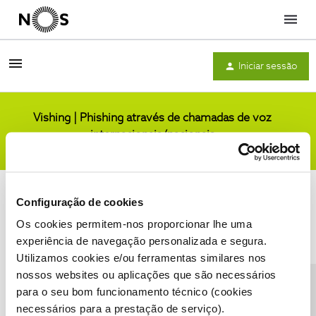
Menu
Iniciar sessão
Vishing | Phishing através de chamadas de voz
internacionais/nacionais
Comunidade
Configuração de cookies
Os cookies permitem-nos proporcionar lhe uma
experiência de navegação personalizada e segura.
Utilizamos cookies e/ou ferramentas similares nos
Condições do Fórum NOS
Accessibility statement
nossos websites ou aplicações que são necessários
para o seu bom funcionamento técnico (cookies
necessários para a prestação de serviço).