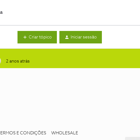
da
Criar tópico
Iniciar sessão
2 anos atrás
TERMOS E CONDIÇÕES
WHOLESALE