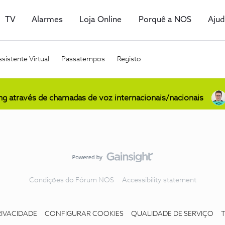
TV
Alarmes
Loja Online
Porquê a NOS
Aju
sistente Virtual
Passatempos
Registo
ing através de chamadas de voz internacionais/nacionais
Condições do Fórum NOS
Accessibility statement
RIVACIDADE
CONFIGURAR COOKIES
QUALIDADE DE SERVIÇO