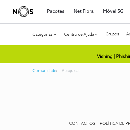
Pacotes
Net Fibra
Móvel 5G
Grupos
As
Categorias
Centro de Ajuda
Vishing | Phish
Comunidade
Pesquisar
CONTACTOS
POLÍTICA DE P