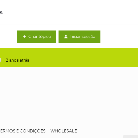
da
Criar tópico
Iniciar sessão
2 anos atrás
TERMOS E CONDIÇÕES
WHOLESALE