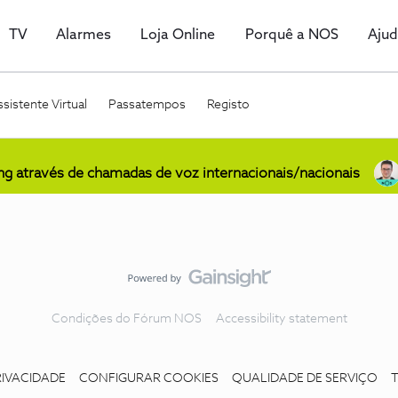
TV
Alarmes
Loja Online
Porquê a NOS
Aju
sistente Virtual
Passatempos
Registo
ing através de chamadas de voz internacionais/nacionais
Condições do Fórum NOS
Accessibility statement
RIVACIDADE
CONFIGURAR COOKIES
QUALIDADE DE SERVIÇO