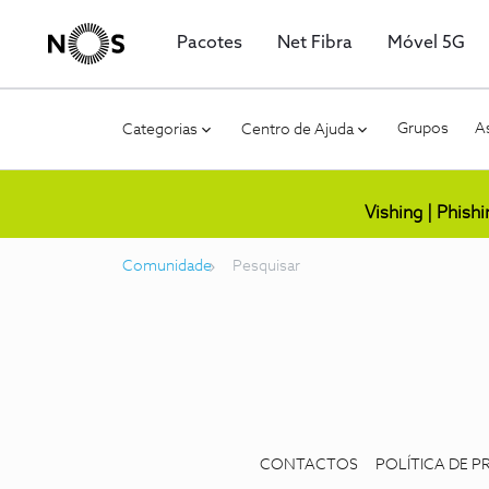
Pacotes
Net Fibra
Móvel 5G
Grupos
As
Categorias
Centro de Ajuda
Vishing | Phish
Comunidade
Pesquisar
CONTACTOS
POLÍTICA DE P