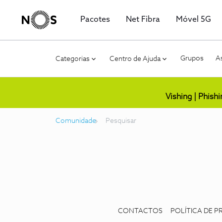
Pacotes
Net Fibra
Móvel 5G
Grupos
As
Categorias
Centro de Ajuda
Vishing | Phish
Comunidade
Pesquisar
CONTACTOS
POLÍTICA DE P