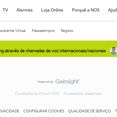
TV
Alarmes
Loja Online
Porquê a NOS
Aju
sistente Virtual
Passatempos
Registo
ing através de chamadas de voz internacionais/nacionais
Condições do Fórum NOS
Accessibility statement
RIVACIDADE
CONFIGURAR COOKIES
QUALIDADE DE SERVIÇO