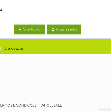
da
Criar tópico
Iniciar sessão
2 anos atrás
TERMOS E CONDIÇÕES
WHOLESALE