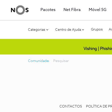
Pacotes
Net Fibra
Móvel 5G
Grupos
As
Categorias
Centro de Ajuda
Vishing | Phish
Comunidade
Pesquisar
CONTACTOS
POLÍTICA DE P