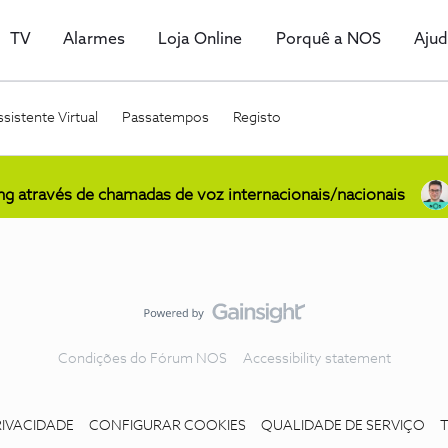
TV
Alarmes
Loja Online
Porquê a NOS
Aju
sistente Virtual
Passatempos
Registo
ing através de chamadas de voz internacionais/nacionais
Condições do Fórum NOS
Accessibility statement
RIVACIDADE
CONFIGURAR COOKIES
QUALIDADE DE SERVIÇO