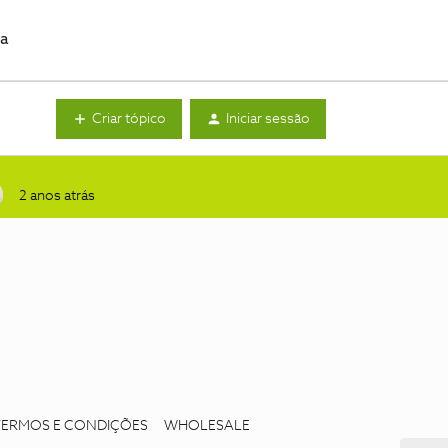
da
Criar tópico
Iniciar sessão
2 anos atrás
TERMOS E CONDIÇÕES
WHOLESALE