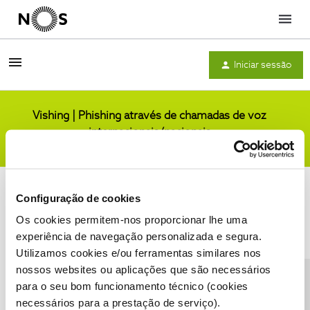
Menu
Iniciar sessão
Vishing | Phishing através de chamadas de voz
internacionais/nacionais
Comunidade
Configuração de cookies
Os cookies permitem-nos proporcionar lhe uma
experiência de navegação personalizada e segura.
Utilizamos cookies e/ou ferramentas similares nos
Condições do Fórum NOS
Accessibility statement
nossos websites ou aplicações que são necessários
para o seu bom funcionamento técnico (cookies
necessários para a prestação de serviço).