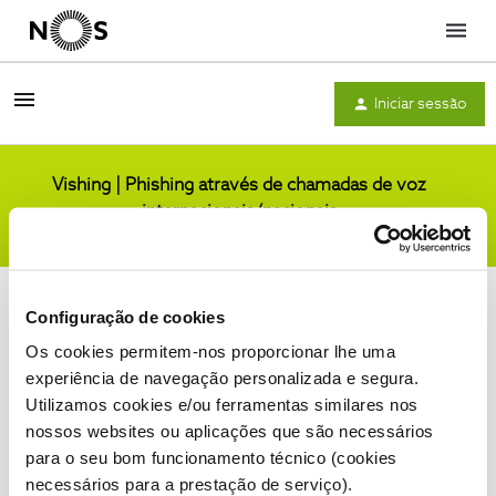
Menu
Iniciar sessão
Vishing | Phishing através de chamadas de voz
internacionais/nacionais
Comunidade
Configuração de cookies
Os cookies permitem-nos proporcionar lhe uma
experiência de navegação personalizada e segura.
Utilizamos cookies e/ou ferramentas similares nos
Condições do Fórum NOS
Accessibility statement
nossos websites ou aplicações que são necessários
para o seu bom funcionamento técnico (cookies
necessários para a prestação de serviço).