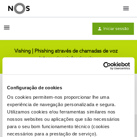
Menu
Iniciar sessão
Vishing | Phishing através de chamadas de voz
internacionais/nacionais
Comunidade
Configuração de cookies
Os cookies permitem-nos proporcionar lhe uma
experiência de navegação personalizada e segura.
Utilizamos cookies e/ou ferramentas similares nos
Condições do Fórum NOS
Accessibility statement
nossos websites ou aplicações que são necessários
para o seu bom funcionamento técnico (cookies
necessários para a prestação de serviço).