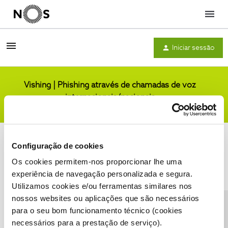
Menu
Iniciar sessão
Vishing | Phishing através de chamadas de voz
internacionais/nacionais
Comunidade
Configuração de cookies
Os cookies permitem-nos proporcionar lhe uma
experiência de navegação personalizada e segura.
Utilizamos cookies e/ou ferramentas similares nos
Condições do Fórum NOS
Accessibility statement
nossos websites ou aplicações que são necessários
para o seu bom funcionamento técnico (cookies
necessários para a prestação de serviço).