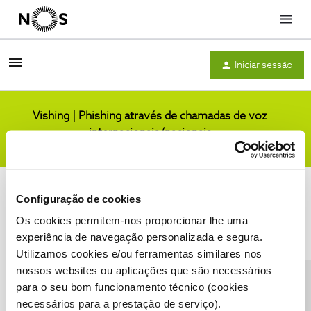
Menu
Iniciar sessão
Vishing | Phishing através de chamadas de voz
internacionais/nacionais
Comunidade
Configuração de cookies
Os cookies permitem-nos proporcionar lhe uma
experiência de navegação personalizada e segura.
Utilizamos cookies e/ou ferramentas similares nos
Condições do Fórum NOS
Accessibility statement
nossos websites ou aplicações que são necessários
para o seu bom funcionamento técnico (cookies
necessários para a prestação de serviço).