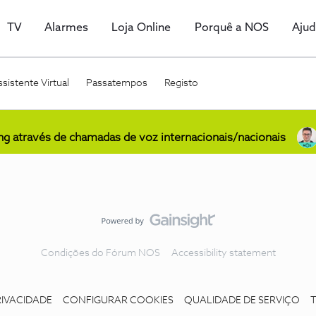
TV
Alarmes
Loja Online
Porquê a NOS
Aju
sistente Virtual
Passatempos
Registo
ing através de chamadas de voz internacionais/nacionais
Condições do Fórum NOS
Accessibility statement
RIVACIDADE
CONFIGURAR COOKIES
QUALIDADE DE SERVIÇO