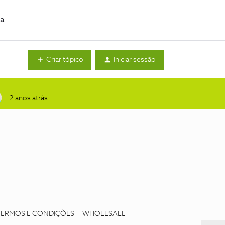
da
Criar tópico
Iniciar sessão
2 anos atrás
TERMOS E CONDIÇÕES
WHOLESALE