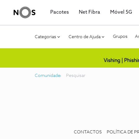
Pacotes
Net Fibra
Móvel 5G
Grupos
As
Categorias
Centro de Ajuda
Vishing | Phish
Comunidade
Pesquisar
CONTACTOS
POLÍTICA DE P