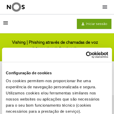
Menu
Iniciar sessão
Vishing | Phishing através de chamadas de voz
internacionais/nacionais
Comunidade
Configuração de cookies
Os cookies permitem-nos proporcionar lhe uma
experiência de navegação personalizada e segura.
Utilizamos cookies e/ou ferramentas similares nos
Condições do Fórum NOS
Accessibility statement
nossos websites ou aplicações que são necessários
para o seu bom funcionamento técnico (cookies
necessários para a prestação de serviço).