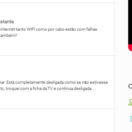
nstante
nternet tanto WIFI como por cabo estão com falhas
s também?
onar. Está completamente desligada como se não estivesse
C
tc, troquei com a ficha da TV e continua desligada.