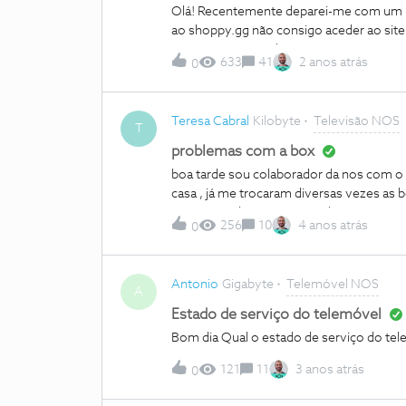
Olá! Recentemente deparei-me com um p
ao shoppy.gg não consigo aceder ao site
porem o request dá time out… Com vpn 
633
41
2 anos atrás
0
ser a NOS a bloquear o website? Se sim,
presiste o que me diz que não é nenhuma 
dispositivo conectado à rede (Computador
Teresa Cabral
Kilobyte
Televisão NOS
T
problemas com a box
boa tarde sou colaborador da nos com o 
casa , já me trocaram diversas vezes as
arranjam solução a única solução é eu pa
256
10
4 anos atrás
0
e agora estou com dificuldades de inter
o serviço de internet , o que posso fazer
que em cima mencionei .com os melho
Antonio
Gigabyte
Telemóvel NOS
A
Estado de serviço do telemóvel
Bom dia Qual o estado de serviço do t
121
11
3 anos atrás
0