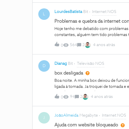
LourdesBatista
Bit
Internet NOS
L
Problemas e quebra da internet co
Hoje tenho me debatido com problemas i
constantes, alguém tem tido problema
564
2
4 anos atrás
0
Dianag
Bit
Televisão NOS
D
box desligada
Boa noite. A minha box deixou de funci
ligada à tomada. Ja troquei de tomada e e
Agradeço que me ajudem
94
2
4 anos atrás
0
JoãoAlmeida
Megabyte
Internet NOS
J
Ajuda com website bloqueado