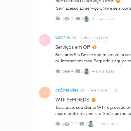
Sem acesso a serviço UMA
Sem acesso ao serviço UMA e sem conseg
27
2
4 anos atrás
0
OLYNIK
Bit
Televisão NOS
O
Serviços em Off
Boa tarde Srs.Desde ontem por volta das
ou Internet em casa. Segundo a equipa tec
03:00.Em novo contacto seria resolvido a
43
2
4 anos atrás
0
sem comunicação. Como ficamos?
cat5mendes
Bit
Telemóvel NOS
C
WTF SEM REDE
Boa tarde, sou cliente WTF e já desde on
mas o problema persiste. Será que me.
2411
2
4 anos atrás
0