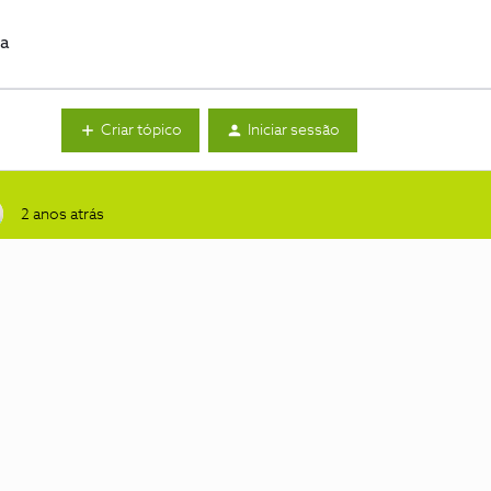
da
Criar tópico
Iniciar sessão
2 anos atrás