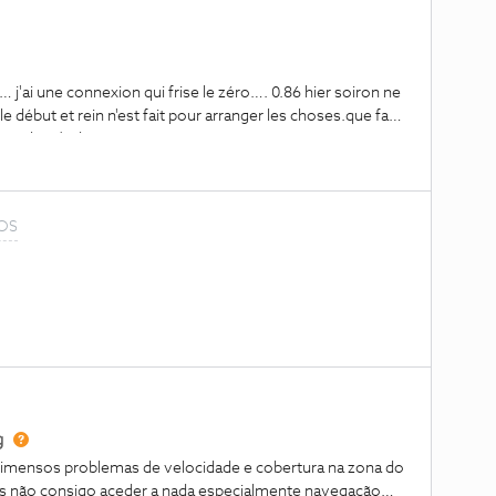
 j'ai une connexion qui frise le zéro…. 0.86 hier soiron ne
 le début et rein n'est fait pour arranger les choses.que faut
erci de m’aider?
NOS
g
 imensos problemas de velocidade e cobertura na zona do
es não consigo aceder a nada especialmente navegação