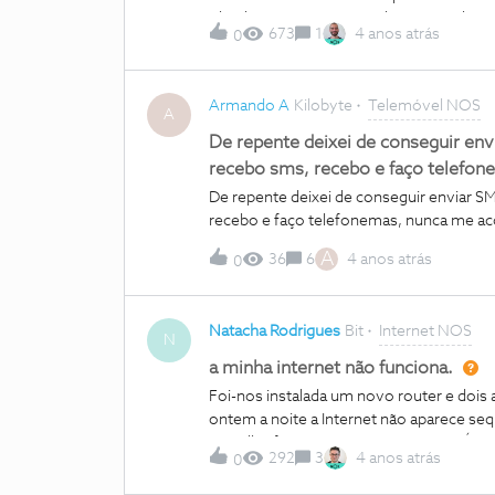
óleo browser. Estou também a recebe c
673
1
4 anos atrás
0
aceder ao motores de busca como Google o
em questão pertence à rede NOS
Armando A
Kilobyte
Telemóvel NOS
A
De repente deixei de conseguir en
recebo sms, recebo e faço telefon
De repente deixei de conseguir enviar 
recebo e faço telefonemas, nunca me a
A
36
6
4 anos atrás
0
Natacha Rodrigues
Bit
Internet NOS
N
a minha internet não funciona.
Foi-nos instalada um novo router e dois a
ontem a noite a Internet não aparece seq
aparelho for, nao aparece a Internet. É c
292
3
4 anos atrás
0
voltar a ligar porque não sei se seria ne
saberia fazer. Obrigada pela ajuda.