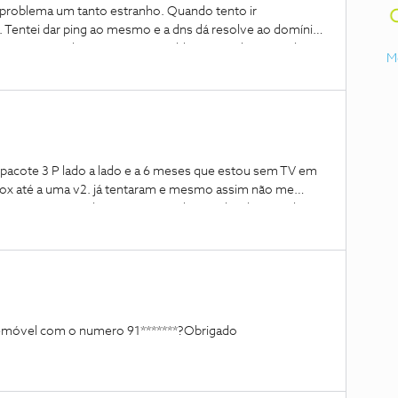
roblema um tanto estranho. Quando tento ir
. Tentei dar ping ao mesmo e a dns dá resolve ao domínio
consigo aceder ao site sem problemas nenhuns, poderá
M
 por qual motivo? Reinstalei o Windows e o problema
definição de firewall local. O erro acontece em qualquer
 por Ethernet, telefone por Wi-Fi etc.).
pacote 3 P lado a lado e a 6 meses que estou sem TV em
 box até a uma v2. já tentaram e mesmo assim não me
gar mais para poder ter TV com a box android ou Apple tv ,
net fixa e querem que pague por um aparelho pra melhorar
 para ter TV em casa sem ter que pagar o aluguer da box
res cumprimentos
elemóvel com o numero 91*******?Obrigado