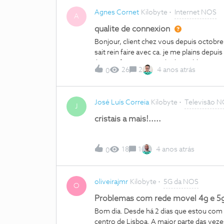
Agnes Cornet
Kilobyte
Internet NOS
A
qualite de connexion
Bonjour, client chez vous depuis octobre…
sait rein faire avec ca. je me plains depuis
il que je fasse pour régler le problème?M
26
2
4 anos atrás
0
José Luís Correia
Kilobyte
Televisão 
J
cristais a mais!.....
18
1
4 anos atrás
0
oliveirajmr
Kilobyte
5G da NOS
O
Problemas com rede movel 4g e 5
Bom dia. Desde há 2 dias que estou com
centro de Lisboa. A maior parte das vez