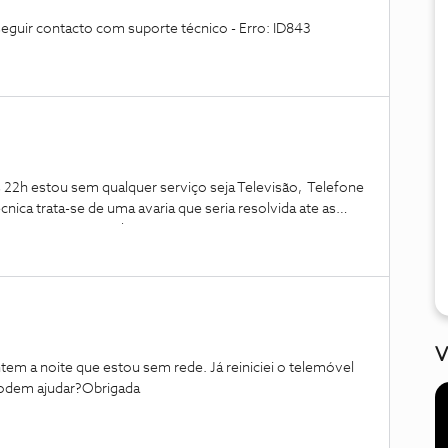
uir contacto com suporte técnico - Erro: ID843
 22h estou sem qualquer serviço seja Televisão, Telefone
nica trata-se de uma avaria que seria resolvida ate as
te as 11:00, e por ultimo até as 12:00, porém continuo
V
tem a noite que estou sem rede. Já reiniciei o telemóvel
podem ajudar?Obrigada