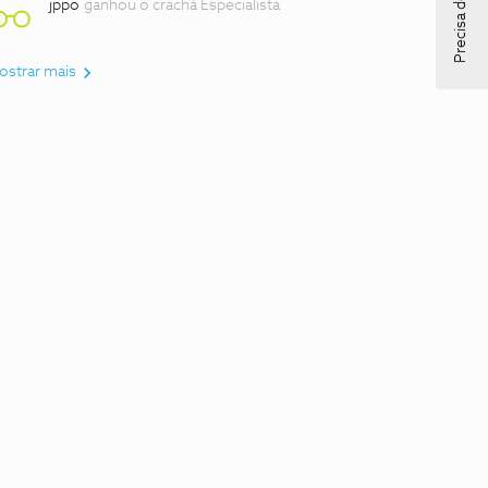
Precisa de ajuda?
jppo
ganhou o crachá Especialista
ostrar mais