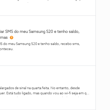
onstantes avisos de nevegacao suspeita sempre que tento
u quando acedo a sites. ( avisos da cloudflare) . O Ip
viar SMS do meu Samsung S20 e tenho saldo,
emas
SMS do meu Samsung S20 e tenho saldo, recebo sms,
conteceu.
largados de sinal na quarta feita. No entanto, desde
uer. Está tudo ligado, mas quando vou ao wi-fi seja em que
omo se a rede sem existisse. Não queria desligar tudo e
cessário fazer nova conexão dos plums, coisa que não