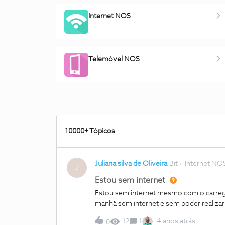
Internet NOS
Telemóvel NOS
10000+ Tópicos
Juliana silva de Oliveira
Bit
Internet NO
J
Estou sem internet
Estou sem internet mesmo com o carreg
manhã sem internet e sem poder realizar 
solucionar o meu problema
12
1
4 anos atrás
0