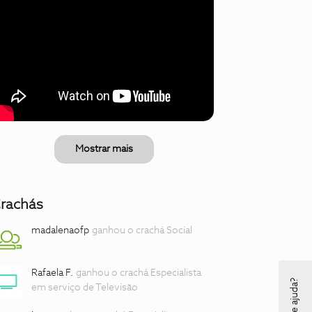
Mostrar mais
rachás
madalenaofp
ganhou o crachá Social
Rafaela F.
ganhou o crachá Especialista
em serviço de Televisão