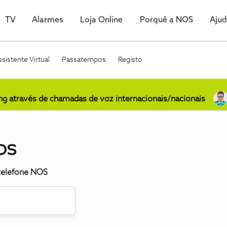
TV
Alarmes
Loja Online
Porquê a NOS
Aju
sistente Virtual
Passatempos
Registo
ing através de chamadas de voz internacionais/nacionais
os
 telefone NOS