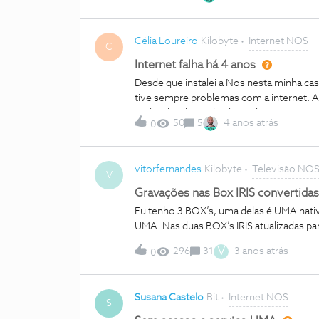
Célia Loureiro
Kilobyte
Internet NOS
C
Internet falha há 4 anos
Desde que instalei a Nos nesta minha 
tive sempre problemas com a internet. A 
replicador de sinal pelo qual paguei, e s
50
5
4 anos atrás
0
partir da Nos, pelo que não admira que nã
esse aparelho, disseram-me que não fa
internet em casa. Pus 1. A internet conti
vitorfernandes
Kilobyte
Televisão NO
umas 5 visitas de técnicos da Nos, que
V
outro, acabei com 3 pods de internet em 
Gravações nas Box IRIS convertid
minhas tomadas estão por conta da No
Eu tenho 3 BOX’s, uma delas é UMA nativa
teleworking, pois a internet no pod cont
UMA. Nas duas BOX’s IRIS atualizadas p
reinicia e a minha patroa vê-me offline. 
gravações; ou seja, aparece a mesma ima
V
296
31
3 anos atrás
0
reset de fábrica e fica igual.Veja-se a 
resolvam mesmo ...
Susana Castelo
Bit
Internet NOS
S