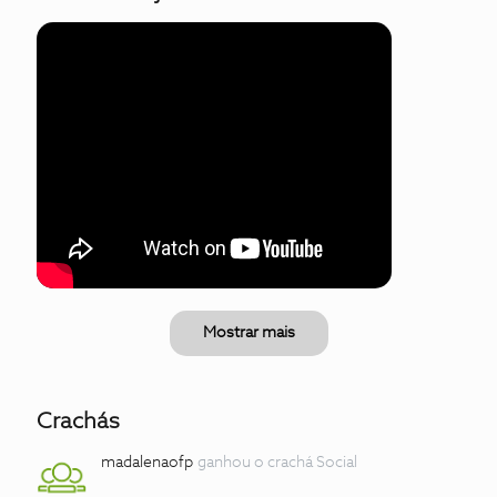
Mostrar mais
Crachás
madalenaofp
ganhou o crachá Social