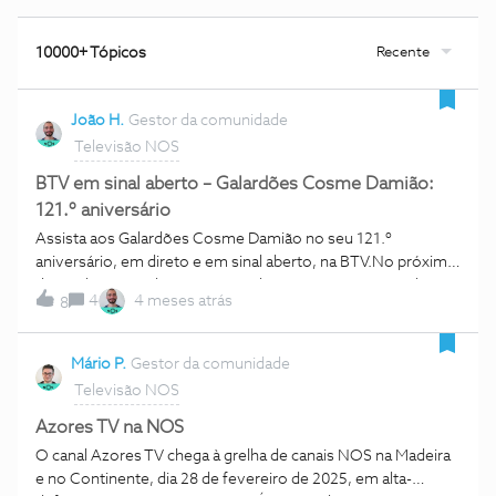
Recente
10000+ Tópicos
João H.
Gestor da comunidade
Televisão NOS
BTV em sinal aberto – Galardões Cosme Damião:
121.º aniversário
Assista aos Galardões Cosme Damião no seu 121.º
aniversário, em direto e em sinal aberto, na BTV.No próximo
dia 20 de março de 2025, o canal BTV vai estar em sinal
4
4 meses atrás
8
aberto para que possa assistir à Gala Anual do Sport Lisboa e
Benfica: Galardões Cosme Damião. Assista à transmissão
deste evento em direto e em sinal aberto nos canais BTV e
Mário P.
Gestor da comunidade
BTV HD, posições #27 e #38 a partir das 19h30. A gala tem
Televisão NOS
início às 21h30. A Gala é uma cerimónia que homenageia
todos aqueles que mais se destacaram ao longo do último
Azores TV na NOS
ano no clube.No âmbito das comemorações do 121.º
O canal Azores TV chega à grelha de canais NOS na Madeira
aniversário do Sport Lisboa e Benfica, são 64 os nomeados,
e no Continente, dia 28 de fevereiro de 2025, em alta-
distribuídos por 8 categorias: Modalidade, Revelação