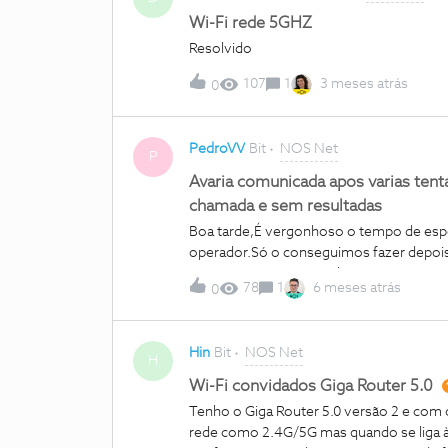
Wi-Fi rede 5GHZ
Resolvido
107
1
3 meses atrás
0
PedroVV
Bit
NOS Net
P
Avaria comunicada apos varias tent
chamada e sem resultadas
Boa tarde,É vergonhoso o tempo de espe
operador.Só o conseguimos fazer depois
e após entre 15 e 30m de espera conseg
78
1
6 meses atrás
0
operador reencaminha a chamada e não s
vezes obrigando consecutivamente a iden
também. Aconteceu ontem precisamente,
Hin
Bit
NOS Net
alguém que simplesmente me indica que 
H
tratar de um cliente empresarial e desli
Wi-Fi convidados Giga Router 5.0
identificações…É esta a inexistente qua
Tenho o Giga Router 5.0 versão 2 e com 
rede como 2.4G/5G mas quando se liga à