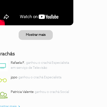
Mostrar mais
rachás
Rafaela F.
ganhou o crachá Especialista
em serviço de Televisão
jppo
ganhou o crachá Especialista
Patrícia Valente
ganhou o crachá Social
ostrar mais