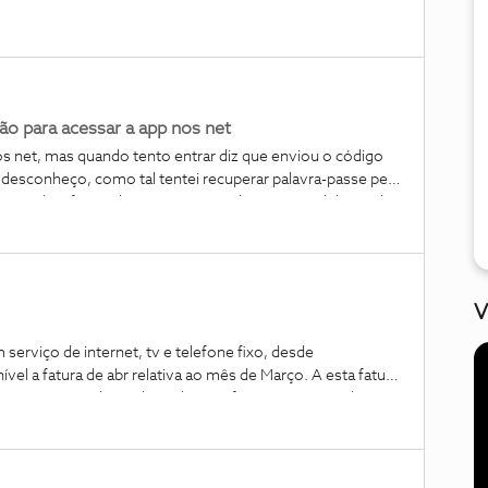
azê-lo.Não sendo muito tecnológico é possível que esteja
orância.Obrigado
o para acessar a app nos net
nos net, mas quando tento entrar diz que enviou o código
 desconheço, como tal tentei recuperar palavra-passe pela
ociado a fatura da nos, mas quando tento a validação do
ódigo, sendo que já vou tentando isto à vários dias e
V
viço de internet, tv e telefone fixo, desde
nível a fatura de abr relativa ao mês de Março. A esta fatura
iram uma nota de crédito relativa a fev mês que receberam
itir uma fatura de serviços não prestados e deduzir a
evolvido ao cliente? Não é admissível tal comportamento. E
ovedores, fazem o quê?A situação exposta é de uma