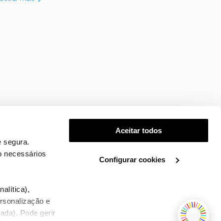
Aceitar todos
 segura.
o necessários
Configurar cookies
.
alítica),
ersonalização e
ada). Pode gerir