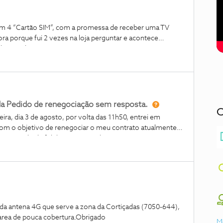
m 4 “Cartão SIM”, com a promessa de receber uma TV
ra porque fui 2 vezes na loja perguntar e acontece
online nenhuma TV.
a Pedido de renegociação sem resposta.
C
a, dia 3 de agosto, por volta das 11h50, entrei em
com o objetivo de renegociar o meu contrato atualmente
m período de fidelização. A minha intenção era,
esde que fosse possível melhorar duas condições
ero perfeitamente razoável. Durante a chamada foi-me
cnico, não seria possível encaminhar de imediato o meu
renegociações, mas foi-me garantido que seria contactado
a 6 de agosto e, até ao momento, não recebi qualquer
 parte da NOS. Lamento profundamente esta situação,
a da antena 4G que serve a zona da Cortiçadas (7050-644),
tativa com base num compromisso assumido pela vossa
 area de pouca cobertura.Obrigado
. Perante esta falta de acompanhamento, começo ser
M