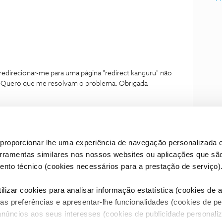
redirecionar-me para uma página "redirect kanguru" não
e. Quero que me resolvam o problema. Obrigada
strar mais
proporcionar lhe uma experiência de navegação personalizada e
erramentas similares nos nossos websites ou aplicações que sã
nto técnico (cookies necessários para a prestação de serviço)
lizar cookies para analisar informação estatística (cookies de an
as preferências e apresentar-lhe funcionalidades (cookies de p
Condições do Fórum NOS
Accessibility statement
anúncios aos seus interesses (cookies de publicidade personaliz