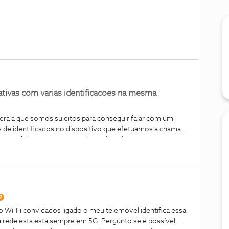
ativas com varias identificacoes na mesma
ra a que somos sujeitos para conseguir falar com um
 de identificados no dispositivo que efetuamos a chamada
uimos falar com um operador. Habitualmente esse
eria caso único, esse reencaminhamento acontecer varias
tificação e explicação da razão do contacto várias vezes
 no terceiro reencaminhamento ser atendido por
não deviam ter passado com aquele nr a chamada por se
ga. Isto num processo de mais de 30m de espera e
lidade de serviço da NOS e outros operadores.
o Wi-Fi convidados ligado o meu telemóvel identifica essa
 rede esta está sempre em 5G. Pergunto se é possível