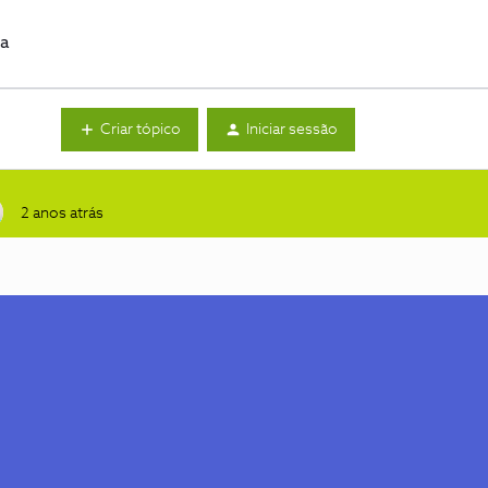
da
Criar tópico
Iniciar sessão
2 anos atrás