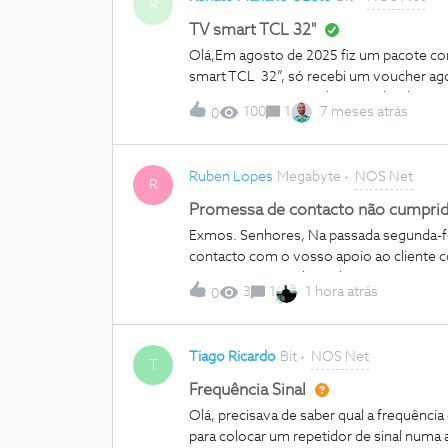
qualificação que até nem vou escrever...​​​​
R
TV smart TCL 32"
Olá,Em agosto de 2025 fiz um pacote co
smart TCL 32”, só recebi um voucher ago
que não se encontra disponivel na loja 
100
1
7 meses atrás
0
Ruben Lopes
Megabyte
NOS Net
R
Promessa de contacto não cumprid
Exmos. Senhores, Na passada segunda-feir
contacto com o vosso apoio ao cliente 
em vigor, apesar de ainda me encontrar e
3
1
1 hora atrás
0
precisamente, prolongar esse vínculo, d
específicas do serviço, algo que consid
informado que, devido a um problema té
Tiago Ricardo
Bit
NOS Net
pedido para a equipa responsável pelas 
T
ainda durante esse mesmo dia. Hoje é di
Frequência Sinal
contacto, explicação ou atualização por
Olá, precisava de saber qual a frequênci
sobretudo porque foi criada uma expec
para colocar um repetidor de sinal numa
equipa que acabou por não ser cumprido