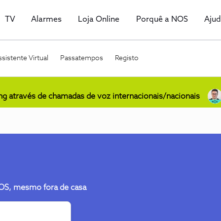
TV
Alarmes
Loja Online
Porquê a NOS
Aju
sistente Virtual
Passatempos
Registo
ing através de chamadas de voz internacionais/nacionais
NOS, mesmo fora de casa