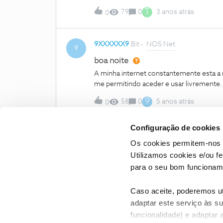
T
79
0
3 anos atrás
0
9XXXXXX9
Bit
NOS Net
9
boa noite
A minha internet constantemente esta a 
me permitindo aceder e usar livrement
9
58
0
5 anos atrás
0
Configuração de cookies
Mo
Os cookies permitem-nos 
Utilizamos cookies e/ou f
para o seu bom funcioname
Caso aceite, poderemos uti
adaptar este serviço às su
funcionalidade) e adaptar 