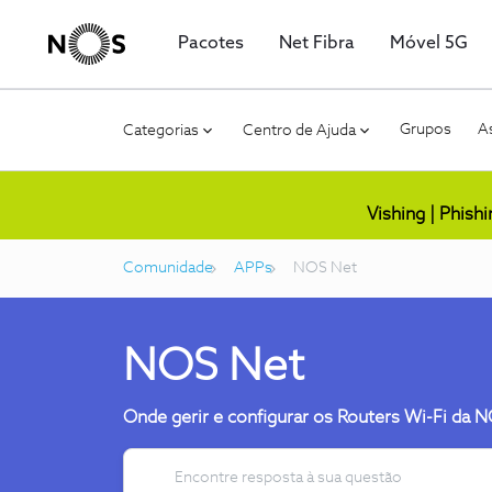
Pacotes
Net Fibra
Móvel 5G
Grupos
As
Categorias
Centro de Ajuda
Vishing | Phish
Comunidade
APPs
NOS Net
NOS Net
Onde gerir e configurar os Routers Wi-Fi da 