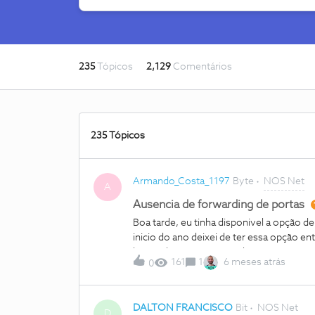
235
Tópicos
2,129
Comentários
235 Tópicos
Armando_Costa_1197
Byte
NOS Net
A
Ausencia de forwarding de portas
Boa tarde, eu tinha disponivel a opção d
inicio do ano deixei de ter essa opção en
hoje pelo router 6.Quando eu entro na m
161
1
6 meses atrás
0
portas continua ausente.Como é que con
DALTON FRANCISCO
Bit
NOS Net
D