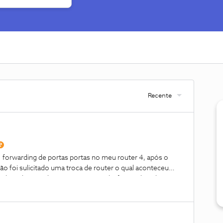
Recente
e forwarding de portas portas no meu router 4, após o
tão foi sulicitado uma troca de router o qual aconteceu
inha aplicação da nosnet, a opção de forwarding de
sigo resolver isso?