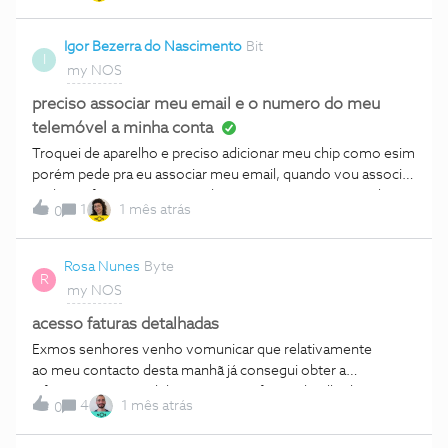
Igor Bezerra do Nascimento
Bit
I
my NOS
preciso associar meu email e o numero do meu
telemóvel a minha conta
Troquei de aparelho e preciso adicionar meu chip como esim
porém pede pra eu associar meu email, quando vou associar
pede confirmação por SMS de um número que não tenho
1
1 mês atrás
0
cadastrado, preciso que associe o meu número nos
9******** e o meu email **********@gmail.com a minha conta
do NIF *********.
Rosa Nunes
Byte
R
my NOS
acesso faturas detalhadas
Exmos senhores venho vomunicar que relativamente
ao meu contacto desta manhã já consegui obter a
informação pretendida com acesso fatura detalhada.Já não
4
1 mês atrás
0
necessito que me enviem as faturas vencidas.Obrigado pela
vosso atendimento A. Nunes