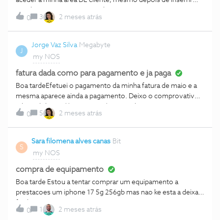
ocódigo que me enviaram, dá erro 403
3
2 meses atrás
0
Jorge Vaz Silva
Megabyte
J
my NOS
fatura dada como para pagamento e ja paga
Boa tardeEfetuei o pagamento da minha fatura de maio e a
mesma aparece ainda a pagamento. Deixo o comprovativo.
Obrigadohttps://postimg.cc/m1CK5Ph5
5
2 meses atrás
0
Sara filomena alves canas
Bit
S
my NOS
compra de equipamento
Boa tarde Estou a tentar comprar um equipamento a
prestacoes um iphone 17 5g 256gb mas nao ke esta a deixar
finalizar a compra Sei que estou a pagar outro equipamento a
1
2 meses atrás
0
prestacoes mas o plafond que tenho chega para a compra