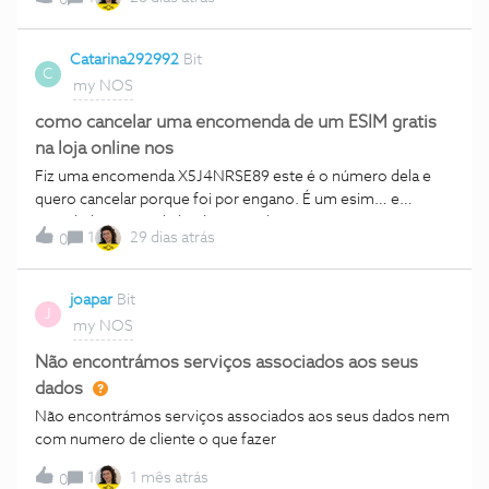
0
que não tenho contratos ativos. Tenho as faturas pagas, não
entendo o que se passou.
Catarina292992
Bit
C
my NOS
como cancelar uma encomenda de um ESIM gratis
na loja online nos
Fiz uma encomenda X5J4NRSE89 este é o número dela e
quero cancelar porque foi por engano. É um esim… e
quando ligo para a linha de apoio diz que não existe ninguém
1
29 dias atrás
0
com os seguintes dados, preciso urgentemente de cancelar
essa encomenda apesar de ser gratuita, eu não quero
nenhum esim
joapar
Bit
J
my NOS
Não encontrámos serviços associados aos seus
dados
Não encontrámos serviços associados aos seus dados nem
com numero de cliente o que fazer
1
1 mês atrás
0