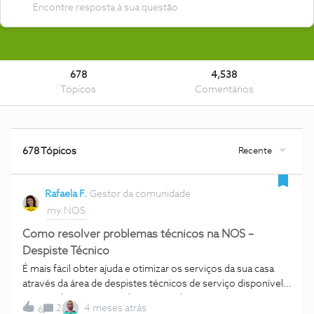
678
4,538
Tópicos
Comentários
Recente
678 Tópicos
Rafaela F.
Gestor da comunidade
my NOS
Como resolver problemas técnicos na NOS –
Despiste Técnico
É mais fácil obter ajuda e otimizar os serviços da sua casa
através da área de despistes técnicos de serviço disponível
através da my NOS ou da página online – Despiste
2
4 meses atrás
6
Técnico. 🤖Criámos um índice para que possa consultar os