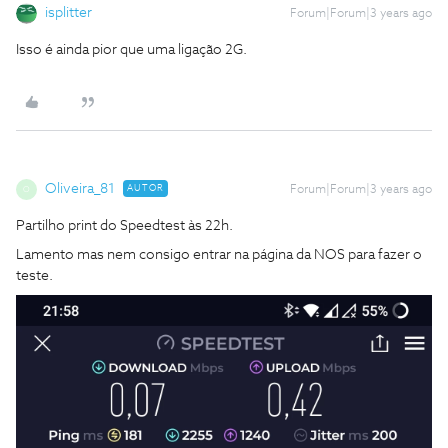
isplitter
Forum|Forum|3 years ago
Isso é ainda pior que uma ligação 2G.
Oliveira_81
AUTOR
Forum|Forum|3 years ago
O
Partilho print do Speedtest às 22h.
Lamento mas nem consigo entrar na página da NOS para fazer o
teste.