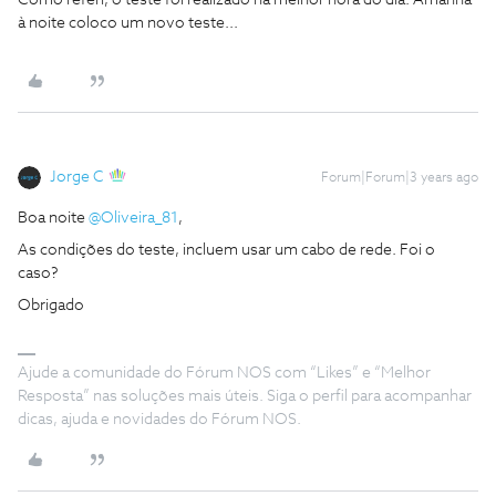
Como referi, o teste foi realizado na melhor hora do dia. Amanhã
à noite coloco um novo teste...
Jorge C
Forum|Forum|3 years ago
Boa noite
@Oliveira_81
,
As condições do teste, incluem usar um cabo de rede. Foi o
caso?
Obrigado
Ajude a comunidade do Fórum NOS com “Likes” e “Melhor
Resposta” nas soluções mais úteis. Siga o perfil para acompanhar
dicas, ajuda e novidades do Fórum NOS.