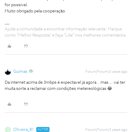
for possível.
Muito obrigado pela cooperação.
Ajude a comunidade a encontrar informação relevante. Marque
como "Melhor Resposta" e faça "Like" nos melhores comentários.
Guimas
Forum|Forum|3 years ago
Da internet acima de 3mbps é expectavel já agora .. mas … vai ter
muita sorte a reclamar com condições metereológicas 😂
Oliveira_81
AUTOR
Forum|Forum|3 years ago
O