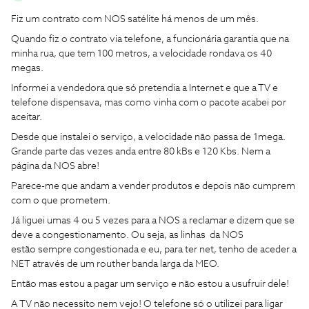
Fiz um contrato com NOS satélite há menos de um mês.
Quando fiz o contrato via telefone, a funcionária garantia que na
minha rua, que tem 100 metros, a velocidade rondava os 40
megas.
Informei a vendedora que só pretendia a Internet e que a TV e
telefone dispensava, mas como vinha com o pacote acabei por
aceitar.
Desde que instalei o serviço, a velocidade não passa de 1mega.
Grande parte das vezes anda entre 80 kBs e 120 Kbs. Nem a
página da NOS abre!
Parece-me que andam a vender produtos e depois não cumprem
com o que prometem.
Já liguei umas 4 ou 5 vezes para a NOS a reclamar e dizem que se
deve a congestionamento. Ou seja, as linhas da NOS
estão sempre congestionada e eu, para ter net, tenho de aceder a
NET através de um routher banda larga da MEO.
Então mas estou a pagar um serviço e não estou a usufruir dele!
A TV não necessito nem vejo! O telefone só o utilizei para ligar