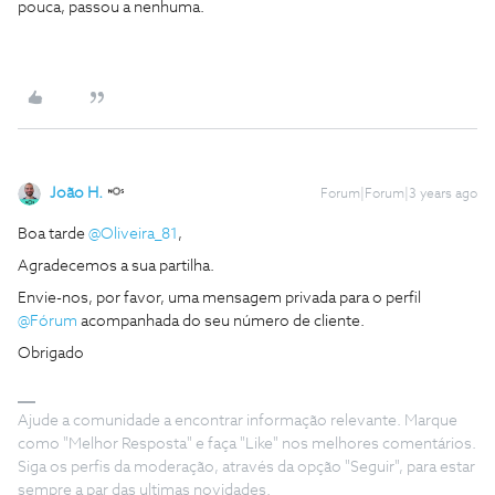
pouca, passou a nenhuma.
João H.
Forum|Forum|3 years ago
Boa tarde
@Oliveira_81
,
Agradecemos a sua partilha.
Envie-nos, por favor, uma mensagem privada para o perfil
@Fórum
acompanhada do seu número de cliente.
Obrigado
Ajude a comunidade a encontrar informação relevante. Marque
como "Melhor Resposta" e faça "Like" nos melhores comentários.
Siga os perfis da moderação, através da opção "Seguir", para estar
sempre a par das ultimas novidades.