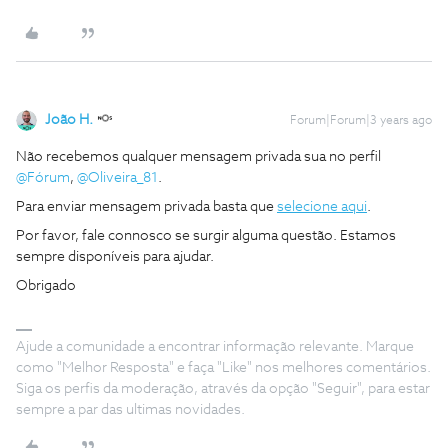
João H.
Forum|Forum|3 years ago
Não recebemos qualquer mensagem privada sua no perfil
@Fórum
,
@Oliveira_81
.
Para enviar mensagem privada basta que
selecione aqui
.
Por favor, fale connosco se surgir alguma questão. Estamos
sempre disponíveis para ajudar.
Obrigado
Ajude a comunidade a encontrar informação relevante. Marque
como "Melhor Resposta" e faça "Like" nos melhores comentários.
Siga os perfis da moderação, através da opção "Seguir", para estar
sempre a par das ultimas novidades.