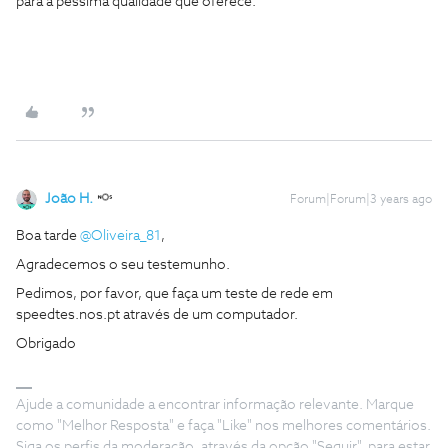
para a péssima qualidade que oferece.
João H.
Forum|Forum|3 years ago
Boa tarde
@Oliveira_81
,
Agradecemos o seu testemunho.
Pedimos, por favor, que faça um teste de rede em
speedtes.nos.pt através de um computador.
Obrigado
Ajude a comunidade a encontrar informação relevante. Marque
como "Melhor Resposta" e faça "Like" nos melhores comentários.
Siga os perfis da moderação, através da opção "Seguir", para estar