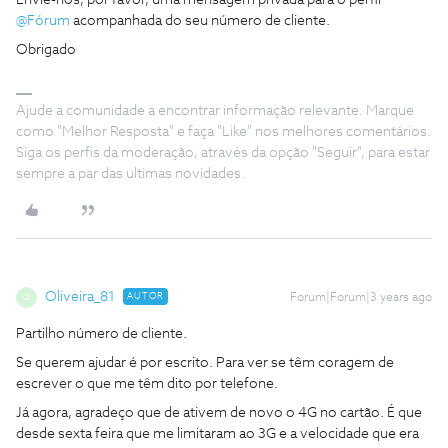
Envie-nos, por favor, uma mensagem privada para o perfil
@Fórum
acompanhada do seu número de cliente.
Obrigado
Ajude a comunidade a encontrar informação relevante. Marque
como "Melhor Resposta" e faça "Like" nos melhores comentários.
Siga os perfis da moderação, através da opção "Seguir", para estar
sempre a par das ultimas novidades.
Oliveira_81
AUTOR
Forum|Forum|3 years ago
O
Partilho número de cliente.
Se querem ajudar é por escrito. Para ver se têm coragem de
escrever o que me têm dito por telefone.
Já agora, agradeço que de ativem de novo o 4G no cartão. É que
desde sexta feira que me limitaram ao 3G e a velocidade que era