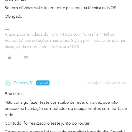
Se tem dúvidas solicite um teste pela equipa técnica da NOS.
Obrigado
Ajude a comunidade do Fórum NOS com “Likes” e “Melhor
Resposta” nas soluções mais úteis. Siga o perfil para acompanhar
dicas, ajuda e novidades do Fórum NOS.
Oliveira_81
AUTOR
Forum|Forum|3 years ago
O
Boa tarde,
Não consigo fazer teste com cabo de rede, uma vez que não
possuo na habitação computador ou equipamentos com porta de
rede.
Contudo, foi realizado o teste junto do router.