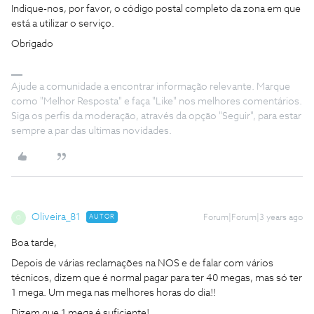
Indique-nos, por favor, o código postal completo da zona em que
está a utilizar o serviço.
Obrigado
Ajude a comunidade a encontrar informação relevante. Marque
como "Melhor Resposta" e faça "Like" nos melhores comentários.
Siga os perfis da moderação, através da opção "Seguir", para estar
sempre a par das ultimas novidades.
Oliveira_81
AUTOR
Forum|Forum|3 years ago
O
Boa tarde,
Depois de várias reclamações na NOS e de falar com vários
técnicos, dizem que é normal pagar para ter 40 megas, mas só ter
1 mega. Um mega nas melhores horas do dia!!
Dizem que 1 mega é suficiente!