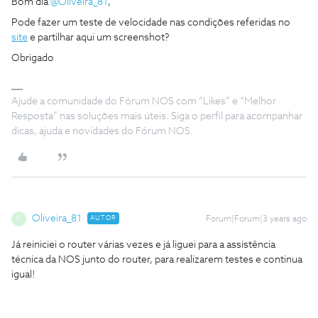
Bom dia
@Oliveira_81
,
Pode fazer um teste de velocidade nas condições referidas no
site
e partilhar aqui um screenshot?
Obrigado
Ajude a comunidade do Fórum NOS com “Likes” e “Melhor
Resposta” nas soluções mais úteis. Siga o perfil para acompanhar
dicas, ajuda e novidades do Fórum NOS.
Oliveira_81
AUTOR
Forum|Forum|3 years ago
O
Já reiniciei o router várias vezes e já liguei para a assistência
técnica da NOS junto do router, para realizarem testes e continua
igual!