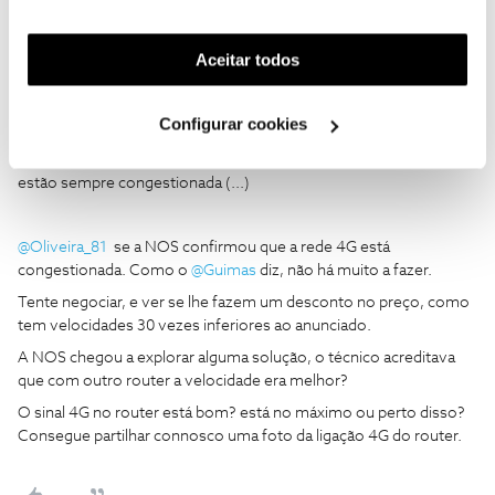
funcionalidades (cookies de personalização e
isplitter
Forum|Forum|3 years ago
funcionalidade) e adaptar anúncios aos seus interesses
(...)
(cookies de publicidade personalizada). Pode gerir a
Aceitar todos
utilização dos cookies clicando em "
Configurar
Parece-me que andam a vender produtos e depois não cumprem
com o que prometem.
Cookies
".
Configurar cookies
Já liguei umas 4 ou 5 vezes para a NOS a reclamar e dizem que se
deve a congestionamento. Ou seja, as linhas da NOS
estão sempre congestionada (...)
@Oliveira_81
se a NOS confirmou que a rede 4G está
congestionada. Como o
@Guimas
diz, não há muito a fazer.
Tente negociar, e ver se lhe fazem um desconto no preço, como
tem velocidades 30 vezes inferiores ao anunciado.
A NOS chegou a explorar alguma solução, o técnico acreditava
que com outro router a velocidade era melhor?
O sinal 4G no router está bom? está no máximo ou perto disso?
Consegue partilhar connosco uma foto da ligação 4G do router.