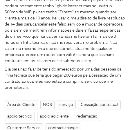
nao tenho direito ao mesmo e para continuar a pagar um servico
onde supostamente tenho 1gb de internet mas so usufruo
500mb de WIFI pk nao tenho “Direito” ao mesmo quando sou
cliente a mais de 10 anos. Irei usar o meu direito de livre resolucao
de 14 dias para cancelar este falso servico e mudar de operadora
pois alem de mentirem informacoes e darem falsas esperancas
de um servico que nunca vem ainda me fizeram tar mais de 3
horas em linha tecnica e nao me resolveram o problema. Nao
caiam no mesmo erro que eu cometi, atualmente qualquer
empresa oferece um router com wifi 6 na hora que assinam
contrato sem precisarem de se submeter a isto.
E ja para nao falar de ter sido ameacado por uma das pessoas da
linha tecnica que teria que pagar 200 euros pela cessacao de um
contrato ao qual eles nao estao a cumprir o servico que me
prometeram.
Área de Cliente
NOS
serviço
Cessação contratual
apoio técnico
apoio ao cliente
reclamação
Customer Service
contract change