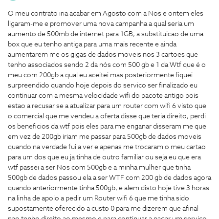
O meu contrato iria acabar em Agosto com a Nos e ontem eles
ligaram-me e promover uma nova campanha a qual seria um
aumento de 500mb de internet para 1GB, a substituicao de uma
box que eu tenho antiga para uma mais recente e ainda
aumentarem me os gigas de dados moveis nos 3 cartoes que
tenho associados sendo 2 da nós com 500 gb e 1 da Wtf que é o
meu com 200gb a qual eu aceitei mas posteriormente fiquei
surpreendido quando hoje depois do servico ser finalizado eu
continuar com a mesma velocidade wifi do pacote antigo pois
estao a recusar se a atualizar para um router com wifi 6 visto que
o comercial que me vendeu a oferta disse que teria direito, perdi
os beneficios da wtf pois eles para me enganar disseram me que
em vez de 200gb iriam me passar para 500gb de dados moveis
quando na verdade fui a ver e apenas me trocaram o meu cartao
para um dos que eu ja tinha de outro familiar ou seja eu que era
wtf passei a ser Nos com 500gb e a minha mulher que tinha
500gb de dados passou ela a ser WTF com 200 gb de dados agora
quando anteriormente tinha 500gb, e alem disto hoje tive 3 horas
na linha de apoio a pedir um Router wifi 6 que me tinha sido
supostamente oferecido a custo 0 para me dizerem que afinal