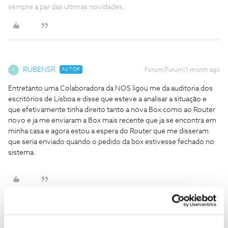
sempre a par das ultimas novidades.
RUBEN5R
AUTOR
Forum|Forum|1 month ago
R
Entretanto uma Colaboradora da NOS ligou me da auditoria dos
escritórios de Lisboa e disse que esteve a analisar a situação e
que efetivamente tinha direito tanto a nova Box como ao Router
novo e ja me enviaram a Box mais recente que ja se encontra em
minha casa e agora estou a espera do Router que me disseram
que seria enviado quando o pedido da box estivesse fechado no
sistema.
RUBEN5R
AUTOR
Forum|Forum|1 month ago
R