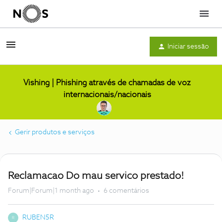
Menu
Iniciar sessão
Vishing | Phishing através de chamadas de voz
internacionais/nacionais
Gerir produtos e serviços
Reclamacao Do mau servico prestado!
Forum|Forum|1 month ago
6 comentários
RUBEN5R
R