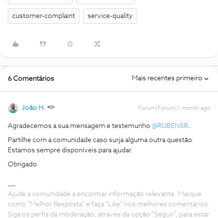
customer-complaint
service-quality
Mais recentes primeiro
6 Comentários
João H.
Forum|Forum|1 month ago
Agradecemos a sua mensagem e testemunho ​
@RUBEN5R
.
Partilhe com a comunidade caso surja alguma outra questão.
Estamos sempre disponíveis para ajudar.
Obrigado
Ajude a comunidade a encontrar informação relevante. Marque
como "Melhor Resposta" e faça "Like" nos melhores comentários.
Siga os perfis da moderação, através da opção "Seguir", para estar