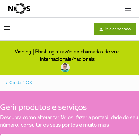
Menu
Iniciar sessão
Vishing | Phishing através de chamadas de voz
internacionais/nacionais
Conta NOS
Gerir produtos e serviços
Descubra como alterar tarifários, fazer a portabilidade do seu
número, consultar os seus pontos e muito mais