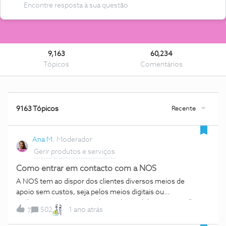
9,163
60,234
Tópicos
Comentários
Recente
9163 Tópicos
Ana M.
Moderador
Gerir produtos e serviços
Como entrar em contacto com a NOS
A NOS tem ao dispor dos clientes diversos meios de
apoio sem custos, seja pelos meios digitais ou
tradicionais. Saiba mais sobre cada um deles para escolher a
502
1 ano atrás
7
forma mais rápida e eficiente de solucionar a sua
questão: Dê preferência aos meios digitais para que