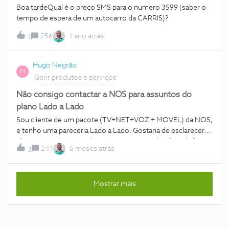
Boa tardeQual é o preço SMS para o numero 3599 (saber o
tempo de espera de um autocarro da CARRIS)?
256
1 ano atrás
1
Hugo Negrão
H
Gerir produtos e serviços
Não consigo contactar a NOS para assuntos do
plano Lado a Lado
Sou cliente de um pacote (TV+NET+VOZ + MOVEL) da NOS,
e tenho uma pareceria Lado a Lado. Gostaria de esclarecer
alguns pormenores sobre o meu pacote e detalhes da fatura
241
6 meses atrás
3
e não consigo que me dêem informações nenhumas através
dos números de atendimento geral. Já fui também a uma
loja, e não me conseguiram aceder à informação que
Mostrar mais
necessito. Através do número de atendimento geral deram-
me uns links para aceder que não funcionam. Também já
tentei contactar pelo número e email que me forneceram
aquando da adesão ao Pacote e ao Plano Lado a Lado, e
ninguém atende e não respondem aos emails. Gostaria de