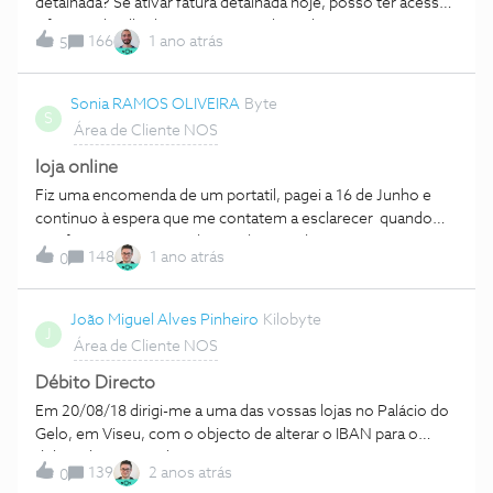
detalhada? Se ativar fatura detalhada hoje, posso ter acesso
a faturas detalhadas anteriores? Obrigads
166
1 ano atrás
5
Sonia RAMOS OLIVEIRA
Byte
S
Área de Cliente NOS
loja online
Fiz uma encomenda de um portatil, pagei a 16 de Junho e
continuo à espera que me contatem a esclarecer quando
vão fazer a entrega. todos os dias me dizem que me vão
148
1 ano atrás
0
ligar mas não ligam,todos os dias desbloqueiam a
encomenda mas fica tudo na mesma. com quem devo falar
para saber o que se passar?
João Miguel Alves Pinheiro
Kilobyte
J
Área de Cliente NOS
Débito Directo
Em 20/08/18 dirigi-me a uma das vossas lojas no Palácio do
Gelo, em Viseu, com o objecto de alterar o IBAN para o
débito directo. Tenho o comprovativo em como esse
139
2 anos atrás
0
pedido foi efectuado, no documento assinado por mim, dia