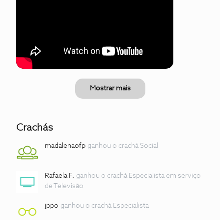
Mostrar mais
Crachás
madalenaofp
ganhou o crachá Social
Rafaela F.
ganhou o crachá Especialista em serviço
de Televisão
jppo
ganhou o crachá Especialista