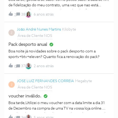
envolvidos na comunicação por telefone/telemóvel. Pelo
de fidelização do meu contrato, uma vez que nao está
que deve haver uma opção para fazer essa comunicação ao
presente na fatura bem em nenhuma das plataformas
abrigo do serviço prestado. Para além disso, os
38
6 anos atrás
2
disponiveis. Obrigada desde já.
clientes/consumidores não têm que ter tempo e
disponibilidade (e muito menos know how) para terem que
João André Nunes Martins
Kilobyte
andar num forum a lançar posts para tentar resolver o
J
Área de Cliente NOS
problema. Cabe sim à operadora garantir que os seus
clientes têm essa possibilidade dentro das suas áreas de
Pack desporto anual
clientes que lhes permita comunicar de fo
Boa noite já novidades sobre o pack desporto com a
sportv+btv+eleven? Quanto fica a renovação do pack?
37
2 anos atrás
0
JOSE LUIZ FERNANDES CORREIA
Megabyte
J
Área de Cliente NOS
voucher inválido.
Boa tarde,Utilizei o meu voucher com a data limite a dia 31
de Dezembro na compra de uma TV na vossa loja online.
Recebi inclusive o código de entrega do produto....Contudo,
36
5 anos atrás