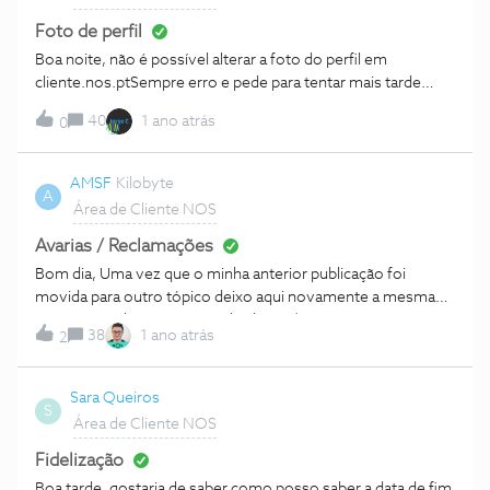
Foto de perfil
Boa noite, não é possível alterar a foto do perfil em
cliente.nos.ptSempre erro e pede para tentar mais tarde…
40
1 ano atrás
0
AMSF
Kilobyte
A
Área de Cliente NOS
Avarias / Reclamações
Bom dia, Uma vez que o minha anterior publicação foi
movida para outro tópico deixo aqui novamente a mesma
questão:Onde está na área de cliente/ conta uma opção que
38
1 ano atrás
2
permita ao consumidor reportar avarias (e reclamações) no
que toca ao serviço e/ou equipamentos?Pelo que vejo na
secção de “pedidos” os consumidores/clientes apenas
Sara Queiros
S
podem comunicar um conjunto de opções/temas
Área de Cliente NOS
seleccionados pela NOS.Creio que os clientes já pagam o
suficiente pelo serviço para ter que pagar pelo mesmo
Fidelização
quando se encontra avariado, isto porque há custos
Boa tarde, gostaria de saber como posso saber a data de fim