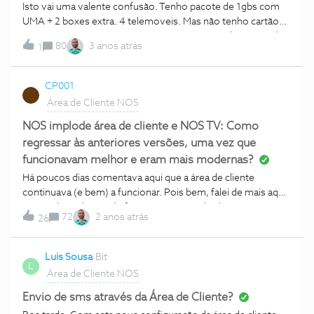
Isto vai uma valente confusão. Tenho pacote de 1gbs com
UMA + 2 boxes extra. 4 telemoveis. Mas não tenho cartão
NOS. Não enviaram para casa nem aparece nada na área de
80
3 anos atrás
1
cliente nem na APP. Durante a semana lá terei de ir a uma
loja... Isto já aconteceu com mais alguém?
CP001
Área de Cliente NOS
NOS implode área de cliente e NOS TV: Como
regressar às anteriores versões, uma vez que
funcionavam melhor e eram mais modernas?
Há poucos dias comentava aqui que a área de cliente
continuava (e bem) a funcionar. Pois bem, falei de mais aqui,,
porque hoje deixou de funcionar. A área de cliente e a app
72
2 anos atrás
26
NOS TV lançadas em 2016 e 2017 foram do melhor que a
NOS lançou. Este ano decidem descontinuá-las, implodindo
as antigas e criando um novo layout, com uma série de
Luis Sousa
Bit
L
problemas. Existem dezenas de reclamações neste fórum
Área de Cliente NOS
em relação a isso. E portanto são decisões que prejudicam
bastante a NOS e que a fará inevitável e infelizmente perder
Envio de sms através da Área de Cliente?
clientes. A nota no Google Play vai provavelmente