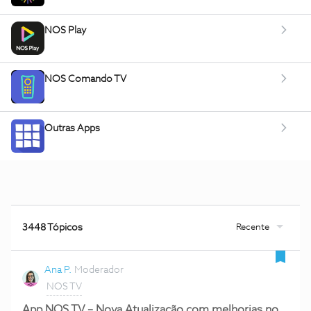
NOS Play
NOS Comando TV
Outras Apps
Recente
3448 Tópicos
Ana P.
Moderador
NOS TV
App NOS TV – Nova Atualização com melhorias no