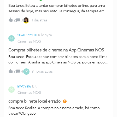
parte. Fernanda MeloObrigado.Com os melhores
Boa tarde,Estou a tentar comprar bilhetes online, para uma
cumprimentos.
sessão de hoje, mas não estou a conseguir, dá sempre erro.
Há algum problema no site?Obrigado.
3
1 dia atrás
0
MikePinto10
Kilobyte
M
Cinemas NOS
Comprar bilhetes de cinema na App Cinemas NOS
Boa tarde. Estou a tentar comprar bilhetes para o novo filme
do Homem Aranha na app Cinemas NOS para o cinema do
norteshopping, mas as sessões apenas me aparecem para
M
4
9 horas atrás
0
hoje e amanhã, e nos restantes dias, sendo que quero
comprar para sábado, o único filme que me aparece para
comprar bilhete é a patrulha pata.É algum erro da
mythlaw
Bit
M
app? Obrigado!
Cinemas NOS
compra bilhete local errado
Boa tarde Realizei a compra no cinema errado, há como
trocar?Obrigado