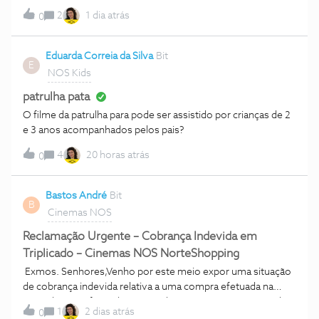
2
1 dia atrás
0
Eduarda Correia da Silva
Bit
E
NOS Kids
patrulha pata
O filme da patrulha para pode ser assistido por crianças de 2
e 3 anos acompanhados pelos pais?
4
20 horas atrás
0
Bastos André
Bit
B
Cinemas NOS
Reclamação Urgente – Cobrança Indevida em
Triplicado – Cinemas NOS NorteShopping
Exmos. Senhores,Venho por este meio expor uma situação
de cobrança indevida relativa a uma compra efetuada na
passada sexta-feira, dia [inserir data], nos Cinemas NOS do
1
2 dias atrás
0
NorteShopping.Na ocasião, adquiri um conjunto de 2