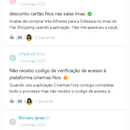
C
Cinemas NOS
desconto cartão Nos nas salas Imax
Acabei de comprar três bilhetes para a Odisseia no Imax do
Mar Shopping usando a aplicação. Não me apareceu a opção
de desconto do cartão NOS de oferta de um bilhete.
2
2 dias atrás
0
Porquê? Também não consegui aplicar o meu número de
contribuinte na fatura porque o ecra voltava ao menu
anterior.
LPedroG
Byte
L
Cinemas NOS
Não recebo codigo de verificação de acesso á
plataforma cinemas Nos
Quando uso a aplicação Cinemas Nos consigo completar
todo o processo mas não recebo o codigo de acesso á
plataforma.Conseguem ajudar?
4
1 dia atrás
0
Biovany Igreja
Bit
B
Cinemas NOS