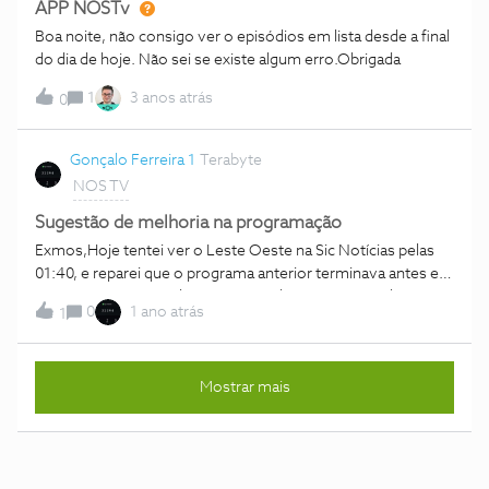
APP NOSTv
Boa noite, não consigo ver o episódios em lista desde a final
do dia de hoje. Não sei se existe algum erro.Obrigada
1
3 anos atrás
0
Gonçalo Ferreira 1
Terabyte
NOS TV
Sugestão de melhoria na programação
Exmos,Hoje tentei ver o Leste Oeste na Sic Notícias pelas
01:40, e reparei que o programa anterior terminava antes e o
seguinte começava depois, tornando-se impossível ver o
0
1 ano atrás
1
Leste Oeste inteiro.Agradecia que pudessem enviar a
sugestão de: com um script simples, varrer a programação e
detectar sempre que um programa termina antes do outro
Mostrar mais
começar, e caso aconteça, lançar alerta.É simples, basta ver
por exemplo que um começa às 13h00, e dura 40m, ou seja
termina às 13h40. E o outro começa imaginem às 13h44,
zás, está aqui um gap de 4 minutos.Ao ser detectado é
enviado à equipa que trata disto para que corrijam o