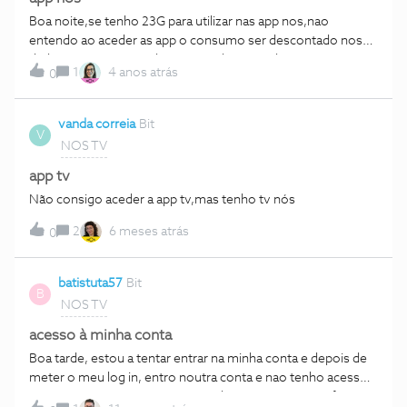
Boa noite,se tenho 23G para utilizar nas app nos,nao
entendo ao aceder as app o consumo ser descontado nos
dados móveis??Nao deveria ser descontado no serviço app
1
4 anos atrás
0
nos??Obrigado
vanda correia
Bit
V
NOS TV
app tv
Não consigo aceder a app tv,mas tenho tv nós
2
6 meses atrás
0
batistuta57
Bit
B
NOS TV
acesso à minha conta
Boa tarde, estou a tentar entrar na minha conta e depois de
meter o meu log in, entro noutra conta e nao tenho acesso
aos canais que pago, neste caso dazn. E os meus perfis