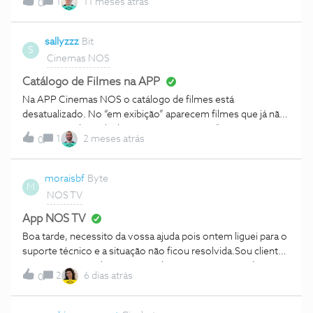
1
11 meses atrás
0
desapareceram e apareceram outros perfis.Agradeço q
vejam o q se passou
sallyzzz
Bit
S
Cinemas NOS
Catálogo de Filmes na APP
Na APP Cinemas NOS o catálogo de filmes está
desatualizado. No “em exibição” aparecem filmes que já não
estão em exibição há bastante tempo e nas “próximas
1
2 meses atrás
0
estreias” aparecem filmes que já estão a sair do
cartaz. Conseguem atualizar?
moraisbf
Byte
M
NOS TV
App NOS TV
Boa tarde, necessito da vossa ajuda pois ontem liguei para o
suporte técnico e a situação não ficou resolvida.Sou cliente
NOS mas não tenho o serviço da APP NOS associado aos
2
6 dias atrás
0
meus serviços.Tento fazer o login e surge sempre a
seguinte mensagem:Podem ajudar por favor?Obrigado