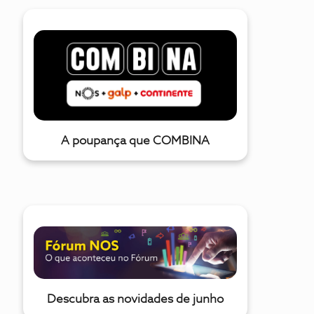
problema.É super simples de criar como sabem, e faria com
que os clientes tivessem uma melhor experiência e
pudessem ver os programas completos.Acontece muito e
isto ajudaria-vos a ter melhor imagem.Sugiro que a
encaminhem para alguém, é do vosso
interesse.Obrigado.Melhores cumprimentos,Gonçalo
Ferreira
A poupança que COMBINA
Descubra as novidades de junho