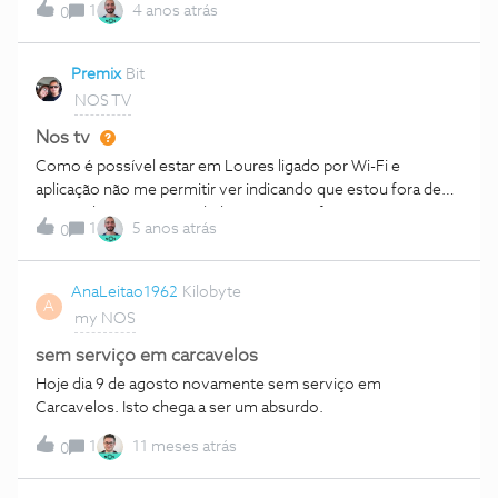
1
4 anos atrás
0
Premix
Bit
NOS TV
Nos tv
Como é possível estar em Loures ligado por Wi-Fi e
aplicação não me permitir ver indicando que estou fora de
Portugal ???Se usar os dados móveis … funciona o Wi-Fi é
1
5 anos atrás
0
da MEO
AnaLeitao1962
Kilobyte
A
my NOS
sem serviço em carcavelos
Hoje dia 9 de agosto novamente sem serviço em
Carcavelos. Isto chega a ser um absurdo.
1
11 meses atrás
0