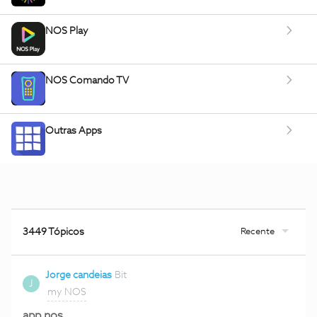
NOS Play
NOS Comando TV
Outras Apps
Recente
3449 Tópicos
Jorge candeias
Bit
J
my NOS
app nos