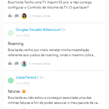
Boa Noite,Tenho uma TV Xiaomi 55 pro, e não consigo
configurar o Controlo de Volume da TV. O que fazer?
2
2 meses atrás
0
Douglas Osvaldo Bittencourt
Bit
D
my NOS
Roaming
Boa tarde,venho por meio retratar minha insatisfação
referente aos custos de roaming, onde o mesmo cobra
automaticamente sem termos aceitado nenhuma condição,
1
6 meses atrás
0
apenas pelo fato de esquecer de tirar o chip. Sem eu ter
usado querem me cobrar 120€ , isso não é justo!!
Joana Pereira 1
Bit
J
my NOS
faturas
Boa tarde eu não estou a conseguir associada uma das
minhas faturas a fim de poder associar o meu pacote de casa
a APP nos podem ajudar? ObrigadaJoana Pereira