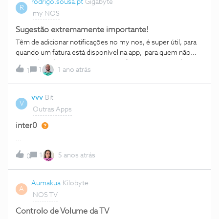
rodrigo.sousa.pt
Gigabyte
R
my NOS
Sugestão extremamente importante!
Têm de adicionar notificações no my nos, é super útil, para
quando um fatura está disponível na app, para quem não
tem débito direto ativado, uma notificação para quando a
1
1 ano atrás
1
fatura é paga por referência multibanco/mb way ou outro
método de pagamento, dizendo que o pagamento foi
efetuado, … coisas simples que seriam muito úteis.
vvv
Bit
V
Outras Apps
inter0
...
1
5 anos atrás
0
Aumakua
Kilobyte
A
NOS TV
Controlo de Volume da TV