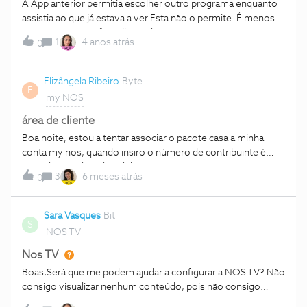
A App anterior permitia escolher outro programa enquanto
assistia ao que já estava a ver.Esta não o permite. É menos
intuitiva e menos friendly.Mudar assim é um mau serviço
1
4 anos atrás
0
para os utilizadores. É mudar só por mudar! Estou bastante
desagradado com a nova App.
Elizângela Ribeiro
Byte
E
my NOS
área de cliente
Boa noite, estou a tentar associar o pacote casa a minha
conta my nos, quando insiro o número de contribuinte é
enviado o código de validação para um numero que já não
3
6 meses atrás
0
tenho acesso. Podem por favor ajudar a resolver esta
questão.
Sara Vasques
Bit
S
NOS TV
Nos TV
Boas,Será que me podem ajudar a configurar a NOS TV? Não
consigo visualizar nenhum conteúdo, pois não consigo
associar a minha box à app. Podem ajudar?