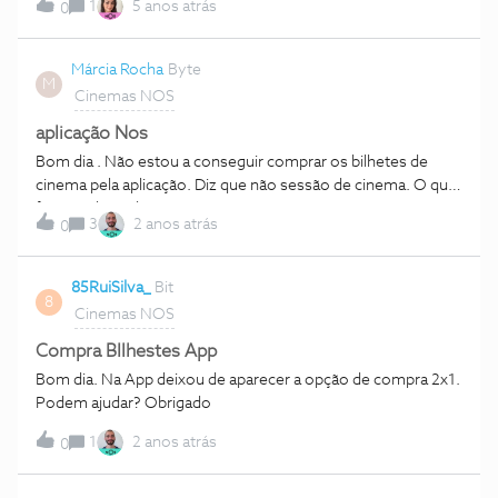
1
5 anos atrás
0
Márcia Rocha
Byte
M
Cinemas NOS
aplicação Nos
Bom dia . Não estou a conseguir comprar os bilhetes de
cinema pela aplicação. Diz que não sessão de cinema. O que
fazer? Obrigada
3
2 anos atrás
0
85RuiSilva_
Bit
8
Cinemas NOS
Compra BIlhestes App
Bom dia. Na App deixou de aparecer a opção de compra 2x1.
Podem ajudar? Obrigado
1
2 anos atrás
0