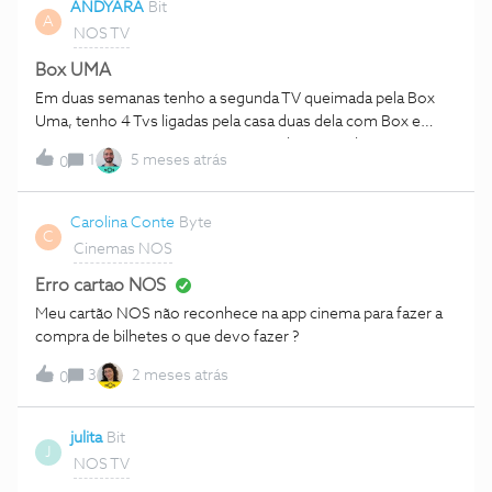
ANDYARA
Bit
A
NOS TV
Box UMA
Em duas semanas tenho a segunda TV queimada pela Box
Uma, tenho 4 Tvs ligadas pela casa duas dela com Box e
apenas a Uma me queimou a segunda TV em duas semanas,
1
5 meses atrás
0
quero saber quando a operadora vai assumir a falha e pagar
pelo prejuízo, tenho serviço da Nos a 9 anos pagos
impecavelmente.
Carolina Conte
Byte
C
Cinemas NOS
Erro cartao NOS
Meu cartão NOS não reconhece na app cinema para fazer a
compra de bilhetes o que devo fazer ?
3
2 meses atrás
0
julita
Bit
J
NOS TV